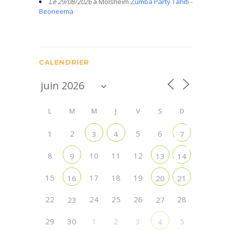
Le 29/08/2026
à Molsheim
Zumba Party Tahiti -
Beoneema
CALENDRIER
L
M
M
J
V
S
D
1
2
5
6
3
4
7
8
10
11
12
9
13
14
15
17
18
19
16
20
21
22
24
25
26
28
23
27
29
30
1
2
3
5
4