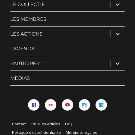
ouvrir
LE COLLECTIF
le
sous-
menu
LES MEMBRES
ouvrir
LES ACTIONS
le
sous-
menu
L’AGENDA
ouvrir
PARTICIPER
le
sous-
menu
MÉDIAS
Facebook
Flickr
YouTube
Instagram
Linkedin
Contact
Tous les articles
FAQ
Politique de confidentialité
Mentions légales