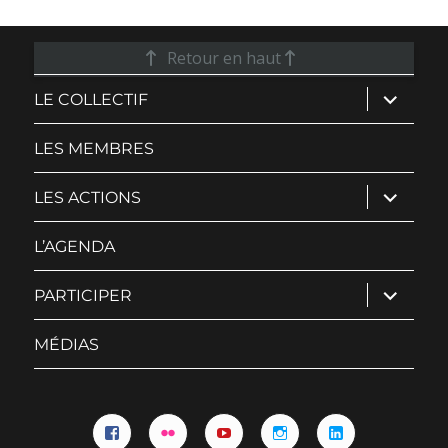
Retour en haut
ouvrir
LE COLLECTIF
le
sous-
menu
LES MEMBRES
ouvrir
LES ACTIONS
le
sous-
menu
L’AGENDA
ouvrir
PARTICIPER
le
sous-
menu
MÉDIAS