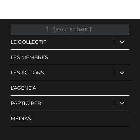
Retour en haut
ouvrir
LE COLLECTIF
le
sous-
menu
LES MEMBRES
ouvrir
LES ACTIONS
le
sous-
menu
L’AGENDA
ouvrir
PARTICIPER
le
sous-
menu
MÉDIAS