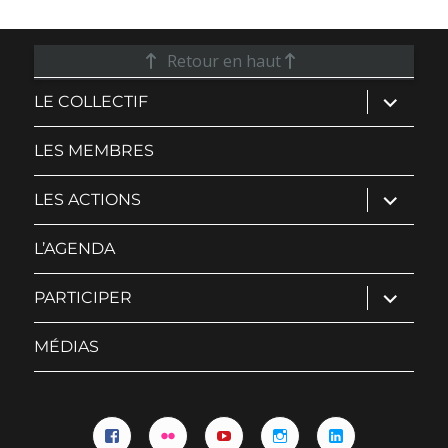
Retour en haut
ouvrir
LE COLLECTIF
le
sous-
menu
LES MEMBRES
ouvrir
LES ACTIONS
le
sous-
menu
L’AGENDA
ouvrir
PARTICIPER
le
sous-
menu
MÉDIAS