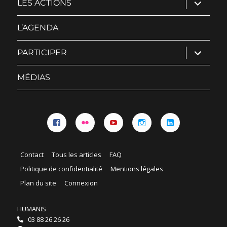
ouvrir
LES ACTIONS
le
sous-
menu
L’AGENDA
ouvrir
PARTICIPER
le
sous-
menu
MÉDIAS
Facebook
Flickr
YouTube
Instagram
Linkedin
Contact
Tous les articles
FAQ
Politique de confidentialité
Mentions légales
Plan du site
Connexion
HUMANIS
03 88 26 26 26