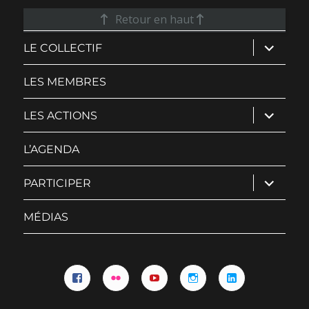
Retour en haut
ouvrir
LE COLLECTIF
le
sous-
menu
LES MEMBRES
ouvrir
LES ACTIONS
le
sous-
menu
L’AGENDA
ouvrir
PARTICIPER
le
sous-
menu
MÉDIAS
Facebook
Flickr
YouTube
Instagram
Linkedin