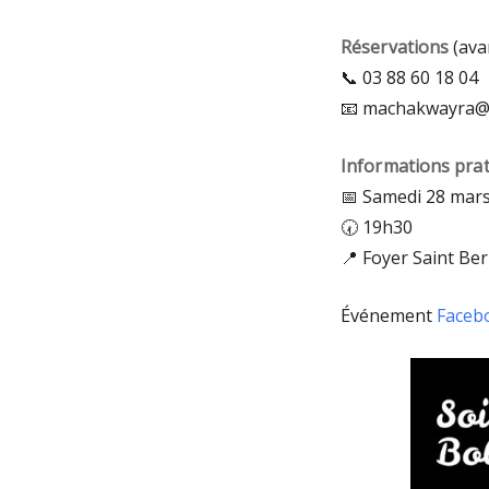
Réservations
(ava
📞 03 88 60 18 04
📧 machakwayra@h
Informations pra
📅 Samedi 28 mar
🕢 19h30
📍 Foyer Saint Be
Événement
Facebo