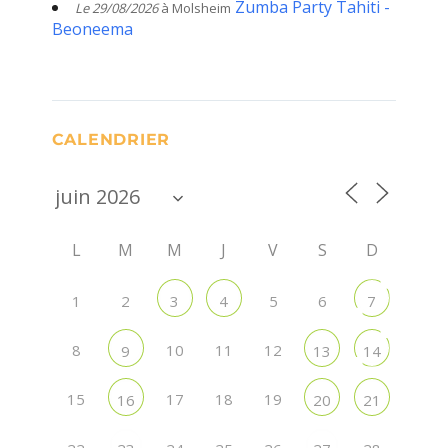
Zumba Party Tahiti -
Le 29/08/2026
à Molsheim
Beoneema
CALENDRIER
L
M
M
J
V
S
D
1
2
5
6
3
4
7
8
10
11
12
9
13
14
15
17
18
19
16
20
21