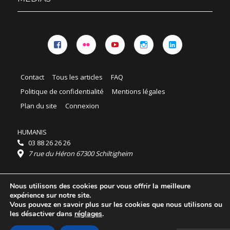
Facebook
Flickr
YouTube
Instagram
Linkedin
Contact
Tous les articles
FAQ
Politique de confidentialité
Mentions légales
Plan du site
Connexion
HUMANIS
03 88 26 26 26
7 rue du Héron 67300 Schiltigheim
Horaires :
Nous utilisons des cookies pour vous offrir la meilleure
HUMANIS : du lundi au vendredi 9h - 18h
expérience sur notre site.
Ordidocaz : du lundi au vendredi 8h - 19h
Vous pouvez en savoir plus sur les cookies que nous utilisons ou
© 2025 HUMANIS, tous droits réservés.
les désactiver dans
réglages
.
Licence Creative Commons Attribution 4.0
International