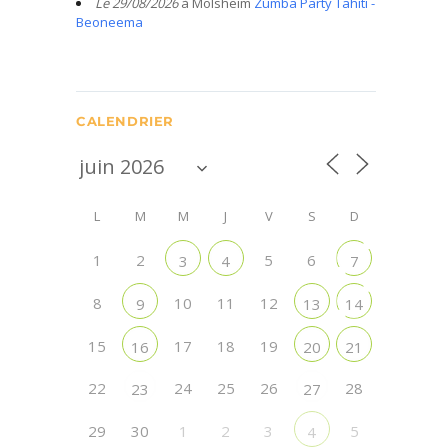
Le 29/08/2026
à Molsheim
Zumba Party Tahiti -
Beoneema
CALENDRIER
L
M
M
J
V
S
D
1
2
5
6
3
4
7
8
10
11
12
9
13
14
15
17
18
19
16
20
21
22
24
25
26
28
23
27
29
30
1
2
3
5
4