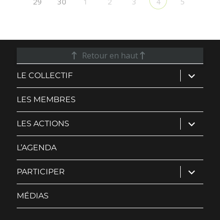
29
30
1
2
3
5
4
Retour en haut
ouvrir
LE COLLECTIF
le
sous-
menu
LES MEMBRES
ouvrir
LES ACTIONS
le
sous-
menu
L’AGENDA
ouvrir
PARTICIPER
le
sous-
menu
MÉDIAS