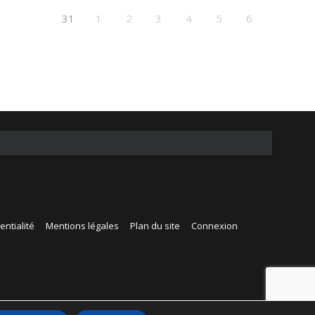
31
1
2
3
4
5
6
entialité
Mentions légales
Plan du site
Connexion