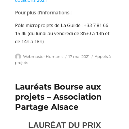
dotations 2021
Pour plus d’informations :
Pôle microprojets de La Guilde : +33 7 81 66
15 46 (du lundi au vendredi de 8h30 à 13h et
de 14h à 18h)
Auteur
Webmaster Humanis
Publié
17 mai 2021
Catégories
Appels à
le
projets
Lauréats Bourse aux
projets – Association
Partage Alsace
LAURÉAT DU PRIX