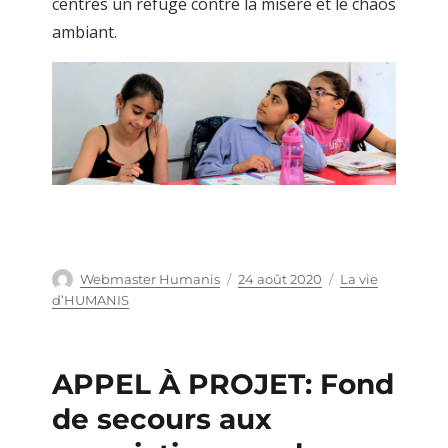
centres un refuge contre la misère et le chaos
ambiant.
Auteur
Webmaster Humanis
Publié
24 août 2020
Catégories
La vie
le
d’HUMANIS
APPEL À PROJET: Fond
de secours aux