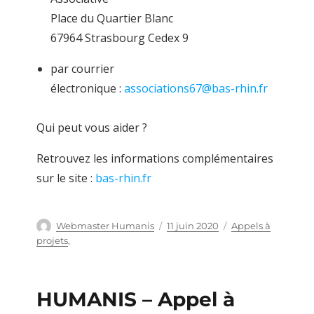
Place du Quartier Blanc
67964 Strasbourg Cedex 9
par courrier
électronique :
associations67@bas-rhin.fr
Qui peut vous aider ?
Retrouvez les informations complémentaires
sur le site :
bas-rhin.fr
Auteur
Webmaster Humanis
Publié
11 juin 2020
Catégories
Appels à
le
projets
,
HUMANIS – Appel à