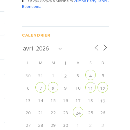
Le 29/08/2026
à Molsheim
Zumba Party Tahiti -
Beoneema
CALENDRIER
L
M
M
J
V
S
D
30
31
1
3
5
2
4
+
6
9
10
7
8
11
12
13
14
15
16
17
18
19
20
21
22
23
25
26
24
27
28
29
30
1
2
3