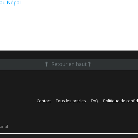
f au Népal
Retour en haut
Contact
Tous les articles
FAQ
Politique de confid
ional