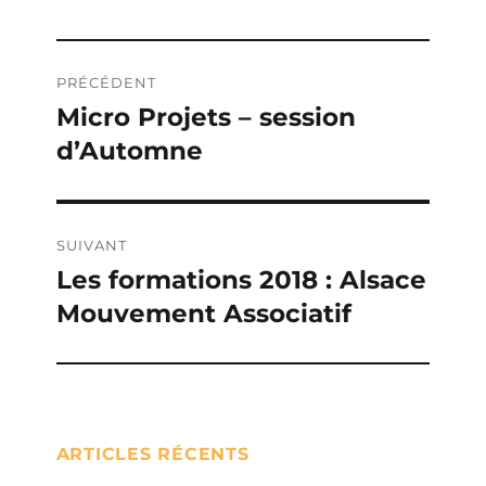
Navigation
PRÉCÉDENT
de
Micro Projets – session
Publication
d’Automne
précédente :
l’article
SUIVANT
Les formations 2018 : Alsace
Publication
Mouvement Associatif
suivante :
ARTICLES RÉCENTS