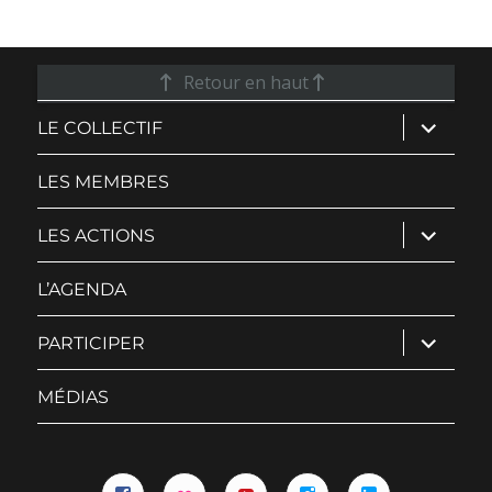
Retour en haut
ouvrir
LE COLLECTIF
le
sous-
menu
LES MEMBRES
ouvrir
LES ACTIONS
le
sous-
menu
L’AGENDA
ouvrir
PARTICIPER
le
sous-
menu
MÉDIAS