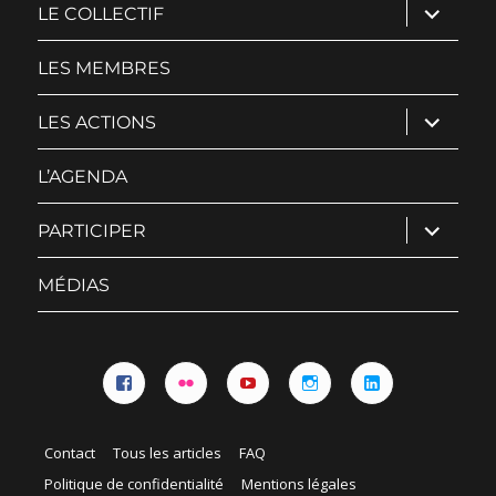
ouvrir
LE COLLECTIF
le
sous-
menu
LES MEMBRES
ouvrir
LES ACTIONS
le
sous-
menu
L’AGENDA
ouvrir
PARTICIPER
le
sous-
menu
MÉDIAS
Facebook
Flickr
YouTube
Instagram
Linkedin
Contact
Tous les articles
FAQ
Politique de confidentialité
Mentions légales