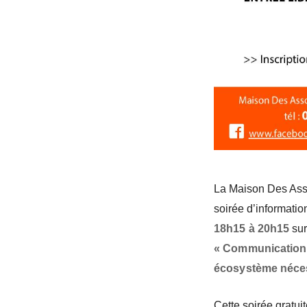
La Maison Des Asso
soirée
d’informatio
18h15
à 20h15
sur
« Communication, 
écosystème néce
Cette soirée gratui