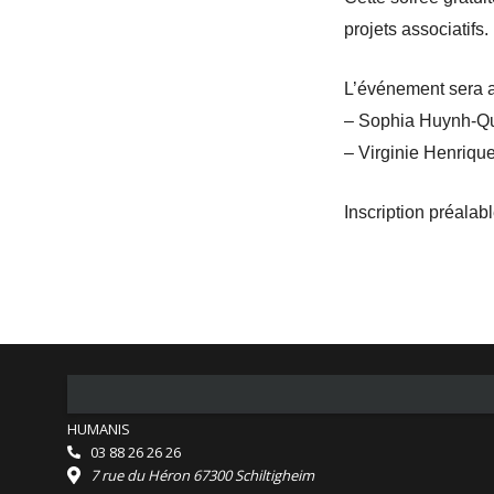
projets associatifs.
L’événement sera a
– Sophia Huynh-Qu
– Virginie Henriqu
Inscription préala
HUMANIS
03 88 26 26 26
7 rue du Héron 67300 Schiltigheim