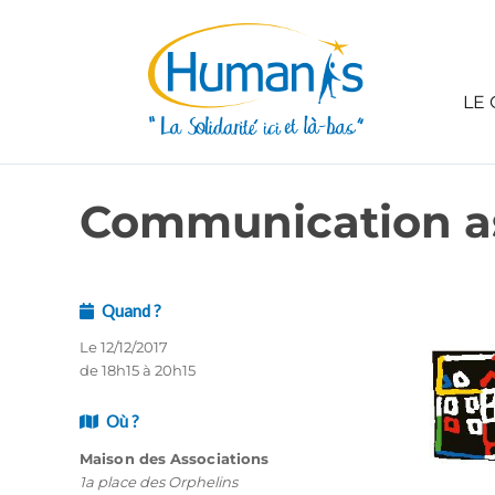
LE 
Communication as
Quand ?
Le 12/12/2017
de 18h15 à 20h15
Où ?
Maison des Associations
1a place des Orphelins