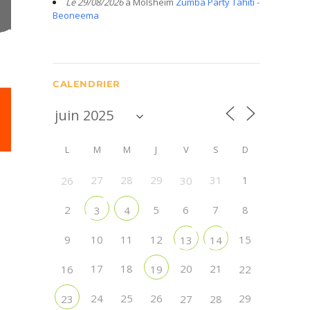
Le 29/08/2026
à Molsheim
Zumba Party Tahiti -
Beoneema
CALENDRIER
L
M
M
J
V
S
D
27
28
29
31
1
26
30
2
5
6
7
8
3
4
9
10
11
12
15
13
14
17
18
20
21
16
19
22
24
25
26
29
23
27
28