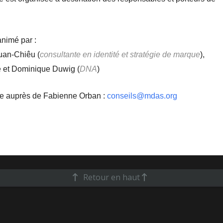
nimé par :
an-Chiêu (
consultante en identité et stratégie de marque
),
e et Dominique Duwig (
DNA
)
ble auprès de Fabienne Orban :
conseils@mdas.org
Retour en haut