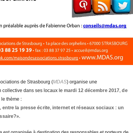
ciations de Strasbourg (
MDAS
) organise une
n collective dans ses locaux le
mardi 12 décembre 2017, de
 le thème :
entre la presse écrite, internet et
réseaux sociaux : un
ssaire?»
.
te est organisée à destination des responsables et porteurs
de