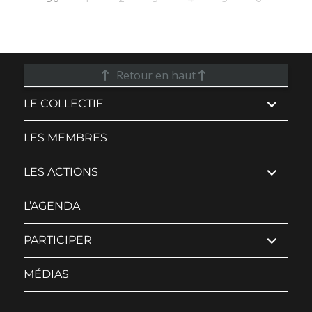
Retour en haut
ouvrir
LE COLLECTIF
le
sous-
menu
LES MEMBRES
ouvrir
LES ACTIONS
le
sous-
menu
L’AGENDA
ouvrir
PARTICIPER
le
sous-
menu
MÉDIAS