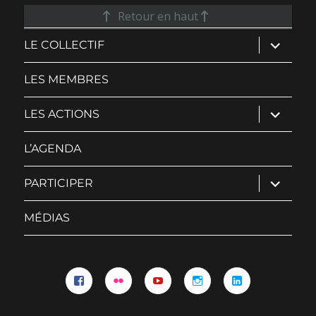
Retour en haut
ouvrir
LE COLLECTIF
le
sous-
menu
LES MEMBRES
ouvrir
LES ACTIONS
le
sous-
menu
L’AGENDA
ouvrir
PARTICIPER
le
sous-
menu
MÉDIAS
Facebook
Flickr
YouTube
Instagram
Linkedin