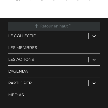
Retour en haut
ouvrir
LE COLLECTIF
le
sous-
menu
LES MEMBRES
ouvrir
LES ACTIONS
le
sous-
menu
L’AGENDA
ouvrir
PARTICIPER
le
sous-
menu
MÉDIAS