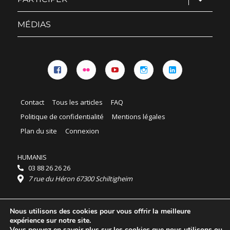
le
sous-
menu
MÉDIAS
Facebook
Flickr
YouTube
Instagram
Linkedin
Contact
Tous les articles
FAQ
Politique de confidentialité
Mentions légales
Plan du site
Connexion
HUMANIS
03 88 26 26 26
7 rue du Héron 67300 Schiltigheim
Horaires :
Nous utilisons des cookies pour vous offrir la meilleure
HUMANIS : du lundi au vendredi 9h - 18h
expérience sur notre site.
Ordidocaz : du lundi au vendredi 8h - 19h
Vous pouvez en savoir plus sur les cookies que nous utilisons ou