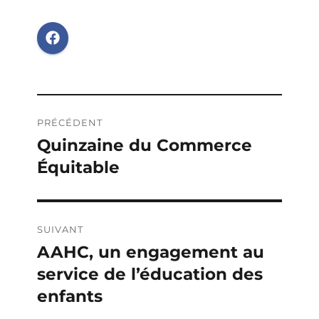
Navigation
PRÉCÉDENT
de
Quinzaine du Commerce
Publication
Équitable
précédente :
l’article
SUIVANT
AAHC, un engagement au
Publication
service de l’éducation des
suivante :
enfants