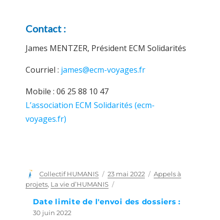
Contact :
James MENTZER, Président ECM Solidarités
Courriel :
james@ecm-voyages.fr
Mobile : 06 25 88 10 47
L’association ECM Solidarités (ecm-
voyages.fr)
Auteur
Collectif HUMANIS
Publié
23 mai 2022
Catégories
Appels à
le
projets
,
La vie d’HUMANIS
Date limite de l'envoi des dossiers :
30 juin 2022