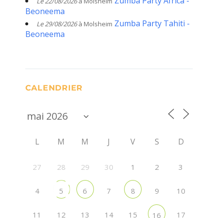
Zumba Party Africa -
Le 22/08/2026
à Molsheim
Beoneema
Zumba Party Tahiti -
Le 29/08/2026
à Molsheim
Beoneema
CALENDRIER
L
M
M
J
V
S
D
27
28
29
30
1
2
3
4
7
9
10
5
6
8
11
12
13
14
15
17
16