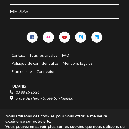
sous-
menu
MÉDIAS
Facebook
Flickr
YouTube
Instagram
Linkedin
Contact
Tous les articles
FAQ
Politique de confidentialité
Mentions légales
Plan du site
Connexion
HUMANIS
03 88 26 26 26
7 rue du Héron 67300 Schiltigheim
Horaires :
Nous utilisons des cookies pour vous offrir la meilleure
HUMANIS : du lundi au vendredi 9h - 18h
expérience sur notre site.
Ordidocaz : du lundi au vendredi 8h - 19h
Vous pouvez en savoir plus sur les cookies que nous utilisons ou