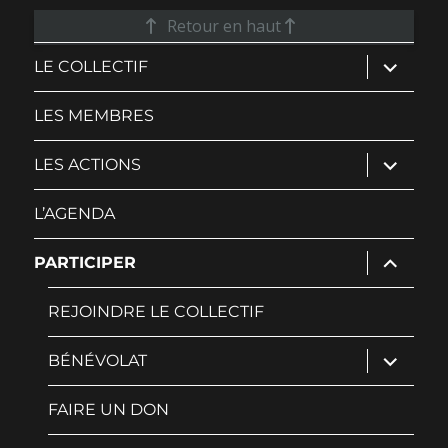
Retour en haut
ouvrir
LE COLLECTIF
le
sous-
menu
LES MEMBRES
ouvrir
LES ACTIONS
le
sous-
menu
L’AGENDA
ouvrir
PARTICIPER
le
sous-
menu
REJOINDRE LE COLLECTIF
ouvrir
BÉNÉVOLAT
le
sous-
menu
FAIRE UN DON