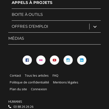
APPELS À PROJETS
BOITE À OUTILS
ouvrir
OFFRES D’EMPLOI
le
sous-
menu
MÉDIAS
Facebook
Flickr
YouTube
Instagram
Linkedin
Contact
Tous les articles
FAQ
Politique de confidentialité
Mentions légales
Plan du site
Connexion
HUMANIS
03 88 26 26 26