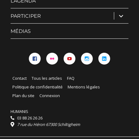
L’AGENDA
ouvrir
PARTICIPER
le
sous-
menu
MÉDIAS
Facebook
Flickr
YouTube
Instagram
Linkedin
Contact
Tous les articles
FAQ
Politique de confidentialité
Mentions légales
Plan du site
Connexion
HUMANIS
03 88 26 26 26
7 rue du Héron 67300 Schiltigheim
Horaires :