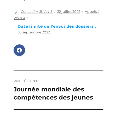
Auteur
Collectif HUMANIS
Publié
22 juillet 2022
Catégories
Appels à
le
projets
Date limite de l'envoi des dossiers :
30 septembre 2022
Navigation
PRÉCÉDENT
de
Journée mondiale des
Publication
compétences des jeunes
précédente :
l’article