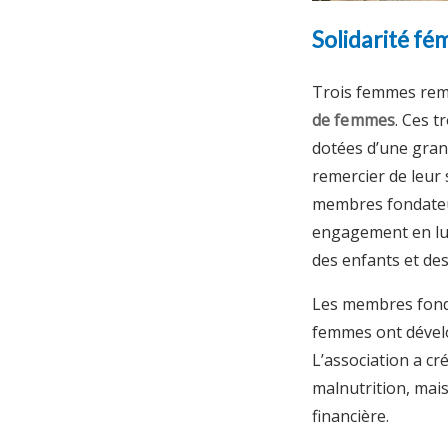
Solidarité fé
Trois femmes rema
de femmes
. Ces t
dotées d’une gran
remercier de leur s
membres fondateur
engagement en lut
des enfants et des
Les membres fonda
femmes ont dévelo
L’association a cr
malnutrition, mais
financière.