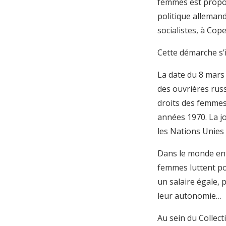
femmes est prop
politique allemand
socialistes, à Co
Cette démarche s’
La date du 8 mars
des ouvrières russ
droits des femmes
années 1970. La j
les Nations Unies
Dans le monde ent
femmes luttent pou
un salaire égale, p
leur autonomie…
Au sein du Collec