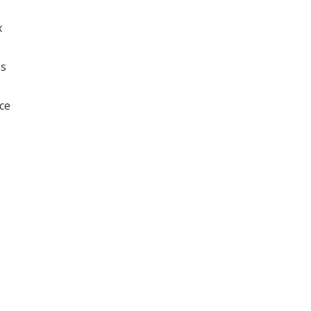
x
ns
ce