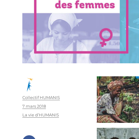
Auteur
Collectif HUMANIS
Publié
7 mars 2018
le
Catégories
La vie d’HUMANIS