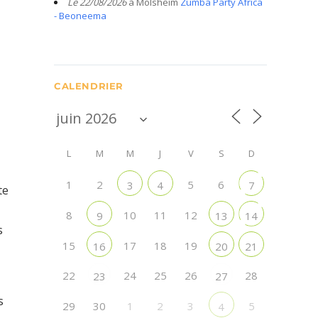
Le 22/08/2026
à Molsheim
Zumba Party Africa
- Beoneema
CALENDRIER
L
M
M
J
V
S
D
1
2
5
6
3
4
7
te
8
10
11
12
9
13
14
s
15
17
18
19
16
20
21
22
24
25
26
28
23
27
s
29
30
1
2
3
5
4