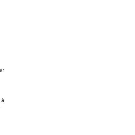
ar
 à
r