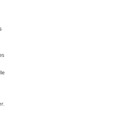
s
es
le
r.