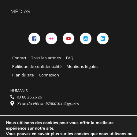
sous-
menu
MÉDIAS
Facebook
Flickr
YouTube
Instagram
Linkedin
Contact
Tous les articles
FAQ
Politique de confidentialité
Mentions légales
Plan du site
Connexion
HUMANIS
03 88 26 26 26
7 rue du Héron 67300 Schiltigheim
Horaires :
Nous utilisons des cookies pour vous offrir la meilleure
HUMANIS : du lundi au vendredi 9h - 18h
expérience sur notre site.
Ordidocaz : du lundi au vendredi 8h - 19h
Vous pouvez en savoir plus sur les cookies que nous utilisons ou
© 2025 HUMANIS, tous droits réservés.