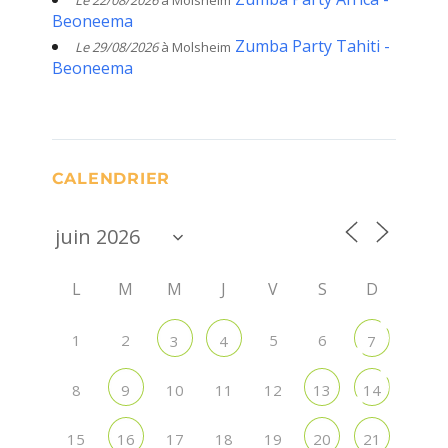
Le 22/08/2026
à Molsheim
Beoneema
Zumba Party Tahiti -
Le 29/08/2026
à Molsheim
Beoneema
CALENDRIER
L
M
M
J
V
S
D
1
2
5
6
3
4
7
8
10
11
12
9
13
14
15
17
18
19
16
20
21