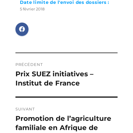
Date limite de l'envoi des dossiers :
5 février 2018
Navigation
PRÉCÉDENT
de
Prix SUEZ initiatives –
Publication
Institut de France
précédente :
l’article
SUIVANT
Promotion de l’agriculture
Publication
familiale en Afrique de
suivante :