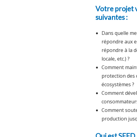
Votre projet 
suivantes :
Dans quelle mes
répondre aux en
répondre à la 
locale, etc.) ?
Comment mainten
protection des 
écosystèmes ?
Comment dévelo
consommateurs 
Comment souteni
production jusq
Qui est SEED