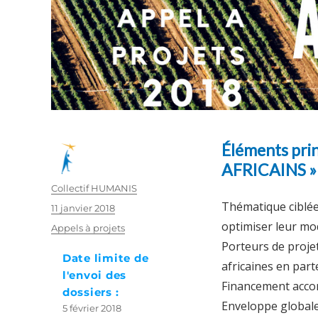
Éléments prin
AFRICAINS »
Auteur
Collectif HUMANIS
Thématique ciblée 
Publié
11 janvier 2018
le
optimiser leur mo
Catégories
Appels à projets
Porteurs de projet
Date limite de
africaines en part
l'envoi des
Financement accord
dossiers :
Enveloppe globale
5 février 2018