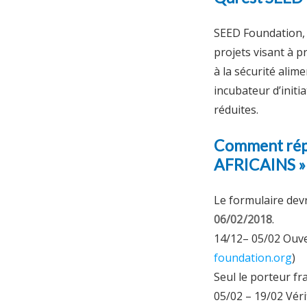
SEED Foundation, 
projets visant à p
à la sécurité alim
incubateur d’initi
réduites.
Comment répo
AFRICAINS »
Le formulaire devr
06/02/2018
.
14/12– 05/02 Ouver
foundation.org
)
Seul le porteur fr
05/02 – 19/02 Vérif