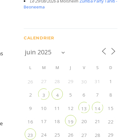
Le 29/08/2026
à Molsheim
Zumba Party Tahiti -
Beoneema
CALENDRIER
ns
L
M
M
J
V
S
D
27
28
29
31
1
26
30
2
5
6
7
8
3
4
9
10
11
12
15
13
14
17
18
20
21
16
19
22
te
24
25
26
29
23
27
28