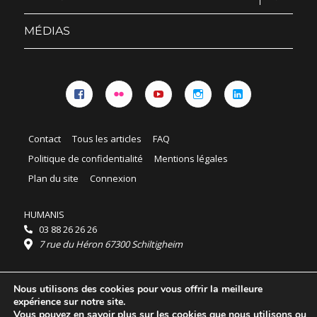
le
sous-
menu
MÉDIAS
Facebook
Flickr
YouTube
Instagram
Linkedin
Contact
Tous les articles
FAQ
Politique de confidentialité
Mentions légales
Plan du site
Connexion
HUMANIS
03 88 26 26 26
7 rue du Héron 67300 Schiltigheim
Horaires :
Nous utilisons des cookies pour vous offrir la meilleure
HUMANIS : du lundi au vendredi 9h - 18h
expérience sur notre site.
Ordidocaz : du lundi au vendredi 8h - 19h
Vous pouvez en savoir plus sur les cookies que nous utilisons ou