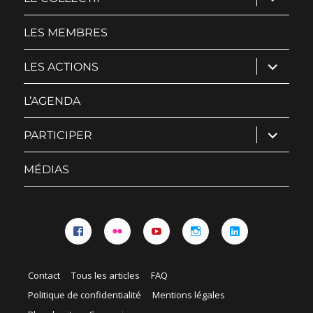
le
sous-
menu
LES MEMBRES
ouvrir
LES ACTIONS
le
sous-
menu
L’AGENDA
ouvrir
PARTICIPER
le
sous-
menu
MÉDIAS
Facebook
Flickr
YouTube
Instagram
Linkedin
Contact
Tous les articles
FAQ
Politique de confidentialité
Mentions légales