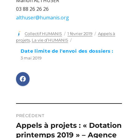
Manon ALTHUSER
03 88 26 26 26
althuser@humanis.org
Auteur
Collectif HUMANIS
Publié
1 février 2019
Catégories
Appels à
le
projets
,
La vie d’HUMANIS
Date limite de l'envoi des dossiers :
3 mai 2019
Navigation
PRÉCÉDENT
de
Appels à projets : « Dotation
Publication
printemps 2019 » – Agence
précédente :
l’article