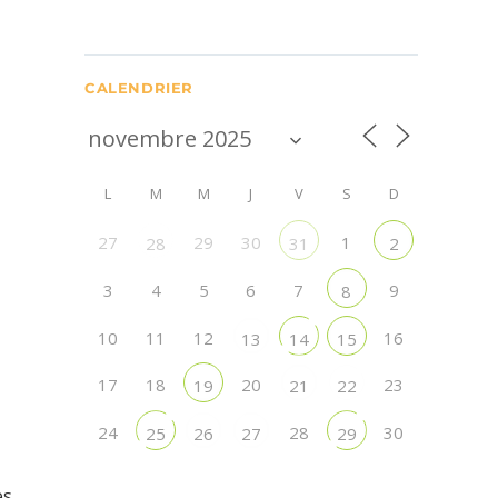
CALENDRIER
L
M
M
J
V
S
D
27
29
30
1
28
31
2
3
4
5
6
7
9
8
10
11
12
16
13
14
15
17
18
20
23
19
21
22
24
28
30
25
26
27
29
es