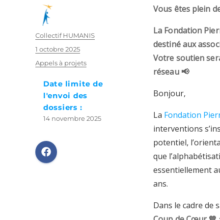
Vous êtes plein de
La Fondation Pier
Auteur
Collectif HUMANIS
destiné aux associ
Publié
1 octobre 2025
Votre soutien ser
le
Catégories
Appels à projets
réseau
📢
Date limite de
Bonjour,
l'envoi des
dossiers :
La
Fondation Pier
14 novembre 2025
interventions s’ins
potentiel, l’orient
que l’alphabétisati
essentiellement a
ans.
Dans le cadre de s
Coup de Cœur 💙 