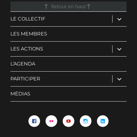
Retour en haut
ouvrir
LE COLLECTIF
le
sous-
menu
LES MEMBRES
ouvrir
LES ACTIONS
le
sous-
menu
L’AGENDA
ouvrir
PARTICIPER
le
sous-
menu
MÉDIAS
Facebook
Flickr
YouTube
Instagram
Linkedin