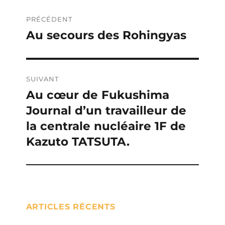
Navigation
PRÉCÉDENT
de
Au secours des Rohingyas
Publication
précédente :
l’article
SUIVANT
Au cœur de Fukushima
Publication
Journal d’un travailleur de
suivante :
la centrale nucléaire 1F de
Kazuto TATSUTA.
ARTICLES RÉCENTS