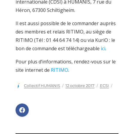
internationale (CDSI) à HUMANIS, 7 rue du
Héron, 67300 Schiltigheim.
Il est aussi possible de le commander auprès
des membres et relais RITIMO, au siège de
RITIMO (Tél : 01 44 64 74 14) ou via KuriO : le
bon de commande est téléchargeable
ici
.
Pour plus d’informations, rendez-vous sur le
site internet de
RITIMO
.
Auteur
Collectif HUMANIS
Publié
12 octobre 2017
Catégories
ECSI
le