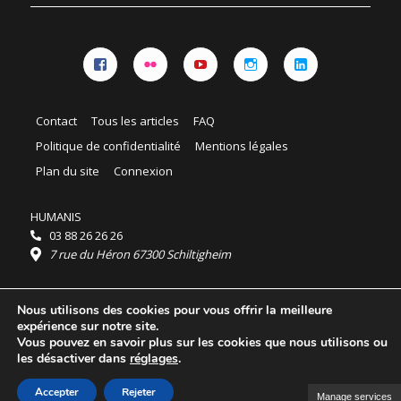
Facebook
Flickr
YouTube
Instagram
Linkedin
Contact
Tous les articles
FAQ
Politique de confidentialité
Mentions légales
Plan du site
Connexion
HUMANIS
03 88 26 26 26
7 rue du Héron 67300 Schiltigheim
Horaires :
Nous utilisons des cookies pour vous offrir la meilleure
HUMANIS : du lundi au vendredi 9h - 18h
expérience sur notre site.
Ordidocaz : du lundi au vendredi 8h - 19h
Vous pouvez en savoir plus sur les cookies que nous utilisons ou
© 2025 HUMANIS, tous droits réservés.
les désactiver dans
réglages
.
Licence Creative Commons Attribution 4.0
International
Accepter
Rejeter
Manage services