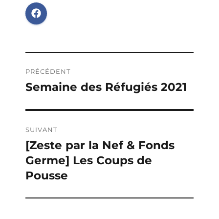
Navigation
PRÉCÉDENT
de
Semaine des Réfugiés 2021
Publication
précédente :
l’article
SUIVANT
[Zeste par la Nef & Fonds
Publication
Germe] Les Coups de
suivante :
Pousse