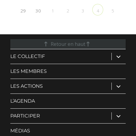
29
30
1
2
3
5
4
Retour en haut
ouvrir
LE COLLECTIF
le
sous-
menu
LES MEMBRES
ouvrir
LES ACTIONS
le
sous-
menu
L’AGENDA
ouvrir
PARTICIPER
le
sous-
menu
MÉDIAS