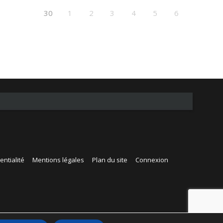
30
1
2
3
4
5
6
entialité
Mentions légales
Plan du site
Connexion