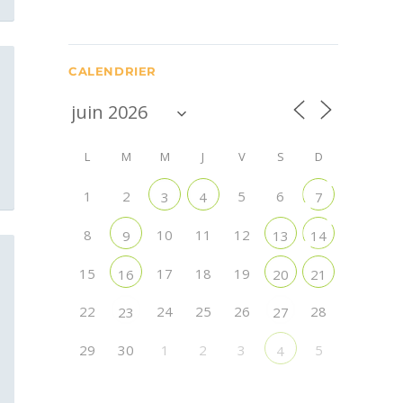
CALENDRIER
L
M
M
J
V
S
D
1
2
5
6
3
4
7
8
10
11
12
9
13
14
15
17
18
19
16
20
21
22
24
25
26
28
23
27
r
29
30
1
2
3
5
4