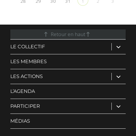
28
30
2
3
29
31
1
Retour en haut
ouvrir
LE COLLECTIF
le
sous-
menu
LES MEMBRES
ouvrir
LES ACTIONS
le
sous-
menu
L’AGENDA
ouvrir
PARTICIPER
le
sous-
menu
MÉDIAS