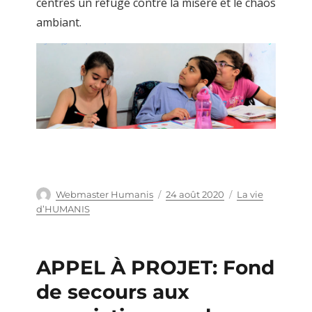
centres un refuge contre la misère et le chaos
ambiant.
Auteur
Webmaster Humanis
Publié
24 août 2020
Catégories
La vie
le
d’HUMANIS
APPEL À PROJET: Fond
de secours aux