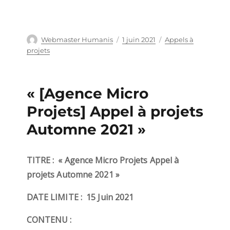
Auteur
Webmaster Humanis
Publié
1 juin 2021
Catégories
Appels à
le
projets
« [Agence Micro
Projets] Appel à projets
Automne 2021 »
TITRE :
« Agence Micro Projets Appel à
projets Automne 2021 »
DATE LIMITE :
15 Juin 2021
CONTENU :