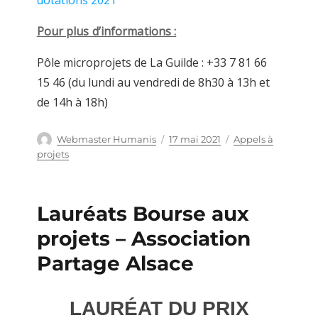
dotations 2021
Pour plus d’informations :
Pôle microprojets de La Guilde : +33 7 81 66
15 46 (du lundi au vendredi de 8h30 à 13h et
de 14h à 18h)
Auteur
Webmaster Humanis
Publié
17 mai 2021
Catégories
Appels à
le
projets
Lauréats Bourse aux
projets – Association
Partage Alsace
LAURÉAT DU PRIX