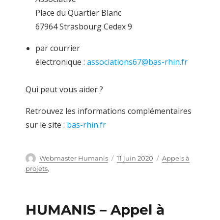
Place du Quartier Blanc
67964 Strasbourg Cedex 9
par courrier
électronique :
associations67@bas-rhin.fr
Qui peut vous aider ?
Retrouvez les informations complémentaires
sur le site :
bas-rhin.fr
Auteur
Webmaster Humanis
Publié
11 juin 2020
Catégories
Appels à
le
projets
,
HUMANIS – Appel à