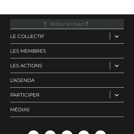
Retour en haut
ouvrir
LE COLLECTIF
le
sous-
menu
LES MEMBRES
ouvrir
LES ACTIONS
le
sous-
menu
L’AGENDA
ouvrir
PARTICIPER
le
sous-
menu
MÉDIAS