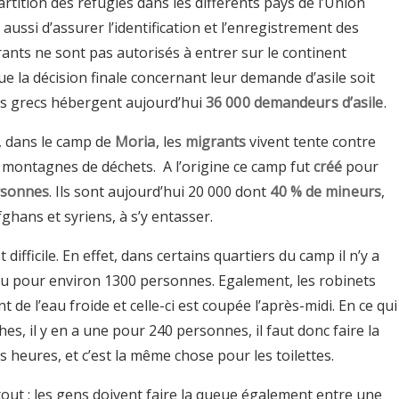
artition des réfugiés dans les différents pays de l’Union
ussi d’assurer l’identification et l’enregistrement des
rants ne sont pas autorisés à entrer sur le continent
 la décision finale concernant leur demande d’asile soit
ts grecs hébergent aujourd’hui
36 000 demandeurs d’asile
.
s, dans le camp de
Moria
, les
migrants
vivent tente contre
e montagnes de déchets. A l’origine ce camp fut
créé
pour
rsonnes
. Ils sont aujourd’hui 20 000 dont
40 % de mineurs
,
ghans et syriens, à s’y entasser.
t difficile. En effet, dans certains quartiers du camp il n’y a
au pour environ 1300 personnes. Egalement, les robinets
 de l’eau froide et celle-ci est coupée l’après-midi. En ce qui
es, il y en a une pour 240 personnes, il faut donc faire la
heures, et c’est la même chose pour les toilettes.
tout : les gens doivent faire la queue également entre une