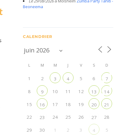
Le 29/08/2026
à Molsheim
Zumba Party Tahiti -
Beoneema
t
CALENDRIER
s
L
M
M
J
V
S
D
1
2
5
6
3
4
7
8
10
11
12
9
13
14
15
17
18
19
16
20
21
.
22
24
25
26
28
23
27
29
30
1
2
3
5
4