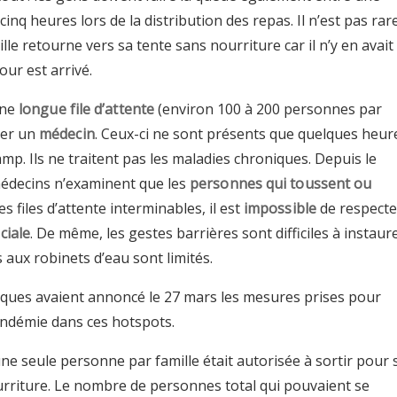
cinq heures lors de la distribution des repas. Il n’est pas rar
lle retourne vers sa tente sans nourriture car il n’y en avait
our est arrivé.
une
longue file d’attente
(environ 100 à 200 personnes par
ter un
médecin
. Ceux-ci ne sont présents que quelques heur
amp. Ils ne traitent pas les maladies chroniques. Depuis le
médecins n’examinent que les
personnes qui toussent ou
es files d’attente interminables, il est
impossible
de respecte
ciale
. De même, les gestes barrières sont difficiles à instaur
s aux robinets d’eau sont limités.
cques avaient annoncé le 27 mars les mesures prises pour
pandémie dans ces hotspots.
e seule personne par famille était autorisée à sortir pour 
urriture. Le nombre de personnes total qui pouvaient se