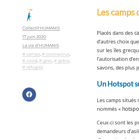
Les camps 
Auteur
Collectif HUMANIS
Placés dans des
c
Publié
17 juin 2020
d’autres choix que
le
Catégories
La vie d’HUMANIS
sur les îles grecq
Étiquettes
camps
,
coronavirus
,
l’autorisation d’e
covid
,
grec
,
grèce
,
savons, des plus p
réfugiés
Un Hotspot su
Les camps situés s
nommés «
hotspo
Ceux-ci sont les p
demandeurs d’asil