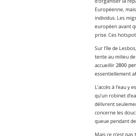
d’organiser la rép
Européenne, mais a
individus. Les mig
européen avant que
prise. Ces hotspo
Sur l’île de Lesbo
tente au milieu d
accueillir
2800 pe
essentiellement af
L’accès à l’eau y es
qu’un robinet d’e
délivrent seulement
concerne les douch
queue pendant des 
Mais ce n’est pas 