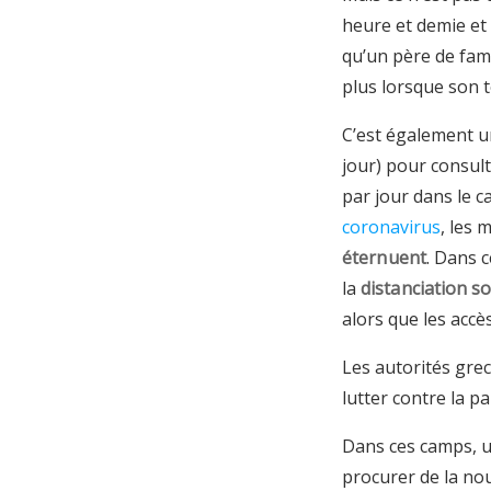
heure et demie et 
qu’un père de fami
plus lorsque son t
C’est également 
jour) pour consul
par jour dans le c
coronavirus
, les 
éternuent
. Dans c
la
distanciation so
alors que les accè
Les autorités gre
lutter contre la 
Dans ces camps, un
procurer de la no