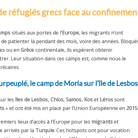
de réfugiés grecs face au confinemen
amps
situés aux portes de l’
Europe
, les migrants n’ont
 de patienter là pendant des mois, voire des années. Bloqué
ues ou en
Grèce
continentale, ils espèrent obtenir
ntrer. Leur situation dans ces camps est, comme nous le
récaires.
rpeuplé, le camp de Moria sur l’île de Lesbos
ur les
îles de Lesbos
,
Chios
,
Samos
,
Kos
et
Léros
sont
ts
» et ont été mis en place par l’Union Européenne en
2015
remiers lieux d’accès à l’Europe pour les
migrants
et
e arrivés par la
Turquie
. Ces hotspots ont pour vocation