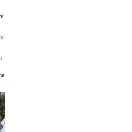
ze
le
nt
une