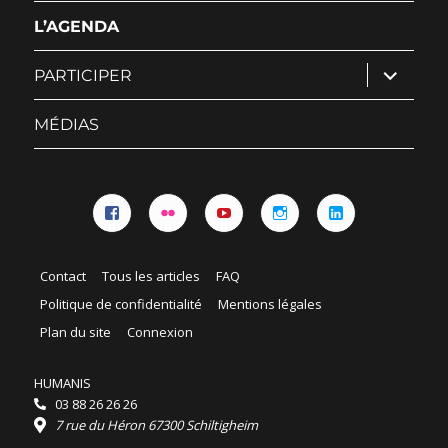
sous-
menu
L’AGENDA
ouvrir
PARTICIPER
le
sous-
menu
MÉDIAS
Facebook
Flickr
YouTube
Instagram
Linkedin
Contact
Tous les articles
FAQ
Politique de confidentialité
Mentions légales
Plan du site
Connexion
HUMANIS
03 88 26 26 26
7 rue du Héron 67300 Schiltigheim